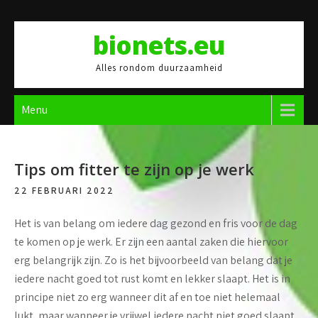
Skip
to
bionets.eu
content
Alles rondom duurzaamheid
Menu
Tips om fitter te zijn op je werk
22 FEBRUARI 2022
Het is van belang om iedere dag gezond en fris voor de dag
te komen op je werk. Er zijn een aantal zaken die hiervoor
erg belangrijk zijn. Zo is het bijvoorbeeld van belang dat je
iedere nacht goed tot rust komt en lekker slaapt. Het is in
principe niet zo erg wanneer dit af en toe niet helemaal
lukt, maar wanneer je vrijwel iedere nacht niet goed slaapt,