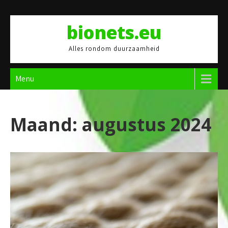
Skip
to
bionets.eu
content
Alles rondom duurzaamheid
Menu
Maand:
augustus 2024