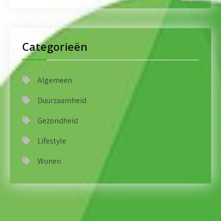
Categorieën
Algemeen
Duurzaamheid
Gezondheid
Lifestyle
Wonen