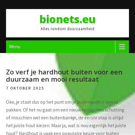
Skip
to
bionets.eu
content
Alles rondom duurzaamheid
Menu
Zo verf je hardhout buiten voor een
duurzaam en mooi resultaat
7 OKTOBER 2025
Oke, je staat dus op het punt om je buitenproject aan te
pakken. Of het nu gaat om een nieuw terras, een schutting
of misschien wel een buitenbankje, de eerste stap is altijd:
het juiste hout kiezen. Maar ja, wat is nou eigenlijk het juiste
hout? Hardhout is vaak een populaire keuze voor buiten